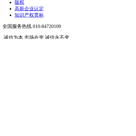
版权
高新企业认定
知识产权贯标
全国服务热线 010-84720109
诚信为本 市场在变 诚信永不变
— 查看更多 —
成功案例
case display
天盾成功宣告美国伊西康内外科公司三件发明专利无效
查看详情
天盾成功宣告美国伊西康内外科公司两件“外科缝合器械